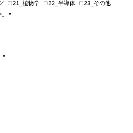
グ
21_植物学
22_半導体
23_その他
。 *
 *