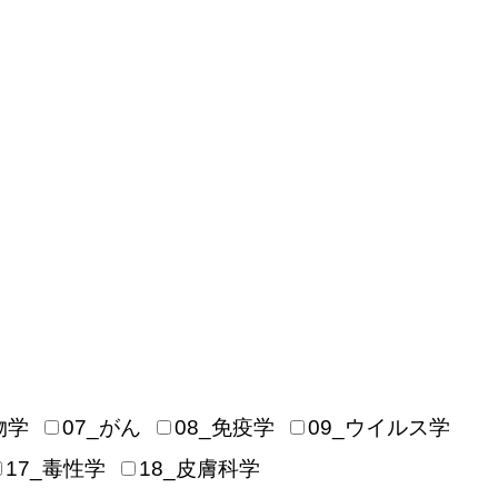
物学
07_がん
08_免疫学
09_ウイルス学
17_毒性学
18_皮膚科学