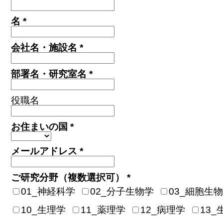
名 *
会社名・施設名 *
部署名・研究室名 *
役職名
お住まいの国 *
メールアドレス *
ご研究分野（複数選択可） *
01_神経科学
02_分子生物学
03_細胞生
10_生理学
11_薬理学
12_病理学
13_