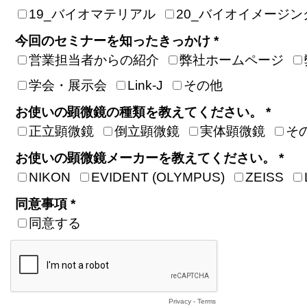
19_バイオマテリアル
20_バイオイメージン
今回のセミナーを知ったきっかけ *
営業担当者からの紹介
弊社ホームページ
学会・展示会
Link-J
その他
お使いの顕微鏡の種類を教えてください。 *
正立顕微鏡
倒立顕微鏡
実体顕微鏡
そ
お使いの顕微鏡メーカーを教えてください。 *
NIKON
EVIDENT (OLYMPUS)
ZEISS
同意事項 *
同意する
Privacy
-
Terms