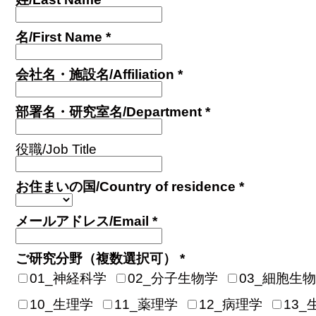
名/First Name *
会社名・施設名/Affiliation *
部署名・研究室名/Department *
役職/Job Title
お住まいの国/Country of residence *
メールアドレス/Email *
ご研究分野（複数選択可） *
01_神経科学
02_分子生物学
03_細胞生
10_生理学
11_薬理学
12_病理学
13_