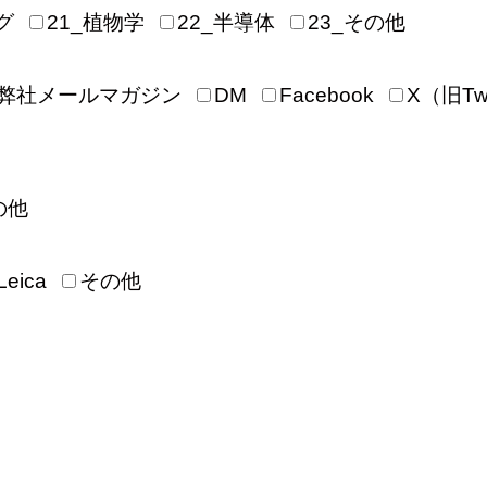
グ
21_植物学
22_半導体
23_その他
弊社メールマガジン
DM
Facebook
X（旧Twi
の他
Leica
その他